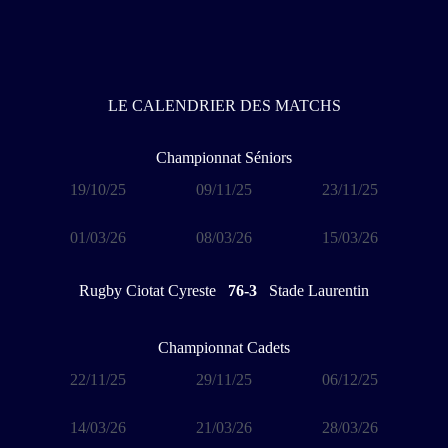
LE CALENDRIER DES MATCHS
Championnat Séniors
19/10/25
09/11/25
23/11/25
01/03/26
08/03/26
15/03/26
Rugby Ciotat Cyreste
76-3
Stade Laurentin
Championnat Cadets
22/11/25
29/11/25
06/12/25
14/03/26
21/03/26
28/03/26