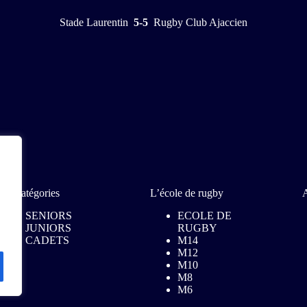
Stade Laurentin
5-5
Rugby Club Ajaccien
Les catégories
L’école de rugby
A
SENIORS
ECOLE DE
JUNIORS
RUGBY
CADETS
M14
M12
M10
M8
M6